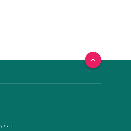
by
diant