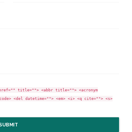
href="" title=""> <abbr title=""> <acronym
code> <del datetime=""> <em> <i> <q cite=""> <s>