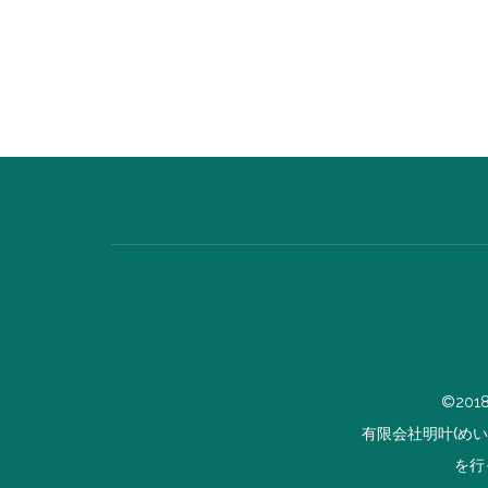
©201
有限会社明叶(め
を行っ