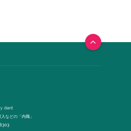
by
diant
封入などの「内職」
8303